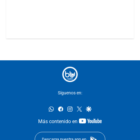
Síguenos en:
whatsapp
facebook
instagram
twitter
google
youtube-
Más contenido en
footer
Descarga nuestra app en