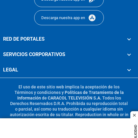
Descarga nuestra app en
RED DE PORTALES
SERVICIOS CORPORATIVOS
LEGAL
El uso de este sitio web implica la aceptación de los
Términos y condiciones
y
Políticas de Tratamiento de la
Información
de
CARACOL TELEVISIÓN S.A.
Todos los
Derechos Reservados D.R.A. Prohibida su reproducción total
o parcial, así como su traducción a cualquier idioma sin
autorización escrita de su titular. Reproduction in whole or in
c
part, or translation without written permission is prohibited.
All rights reserved 2025.
PUBLICIDAD