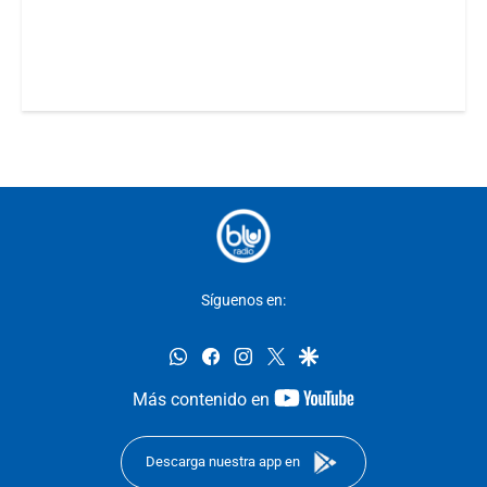
Síguenos en:
whatsapp
facebook
instagram
twitter
google
youtube-
Más contenido en
footer
Descarga nuestra app en