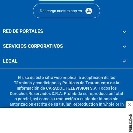
Descarga nuestra app en
RED DE PORTALES
SERVICIOS CORPORATIVOS
LEGAL
El uso de este sitio web implica la aceptación de los
Términos y condiciones
y
Políticas de Tratamiento de la
Información
de
CARACOL TELEVISIÓN S.A.
Todos los
Derechos Reservados D.R.A. Prohibida su reproducción total
o parcial, así como su traducción a cualquier idioma sin
autorización escrita de su titular. Reproduction in whole or in
c
part, or translation without written permission is prohibited.
All rights reserved 2025.
PUBLICIDAD
MIEMBRO DE: