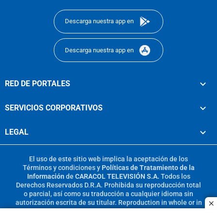
footer
Descarga nuestra app en
Descarga nuestra app en
RED DE PORTALES
SERVICIOS CORPORATIVOS
LEGAL
El uso de este sitio web implica la aceptación de los
Términos y condiciones
y
Políticas de Tratamiento de la
Información
de
CARACOL TELEVISIÓN S.A.
Todos los
Derechos Reservados D.R.A. Prohibida su reproducción total
o parcial, así como su traducción a cualquier idioma sin
autorización escrita de su titular. Reproduction in whole or in
c
part, or translation without written permission is prohibited.