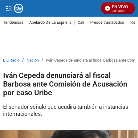
EN VIVO
Señal Visual Radio
Tendencias:
Abelardo De La Espriella
Cali
Presos trasladados
Rie
PUBLICIDAD
/
/
Blu Radio
Nación
Iván Cepeda denunciará al fiscal Barbosa ante Comi
Iván Cepeda denunciará al fiscal
Barbosa ante Comisión de Acusación
por caso Uribe
El senador señaló que acudirá también a instancias
internacionales.