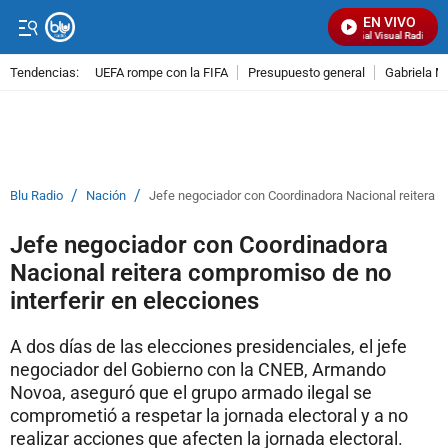
EN VIVO
Señal Visual Radio
Tendencias:
UEFA rompe con la FIFA
Presupuesto general
Gabriela M
PUBLICIDAD
/
/
Blu Radio
Nación
Jefe negociador con Coordinadora Nacional reitera c
Jefe negociador con Coordinadora
Nacional reitera compromiso de no
interferir en elecciones
A dos días de las elecciones presidenciales, el jefe
negociador del Gobierno con la CNEB, Armando
Novoa, aseguró que el grupo armado ilegal se
comprometió a respetar la jornada electoral y a no
realizar acciones que afecten la jornada electoral.