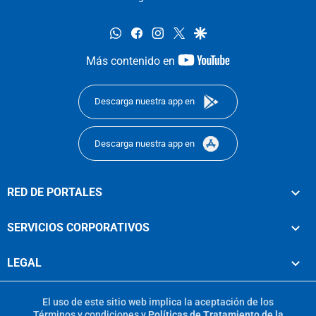
whatsapp
facebook
instagram
twitter
google
youtube-
Más contenido en
footer
Descarga nuestra app en
Descarga nuestra app en
RED DE PORTALES
SERVICIOS CORPORATIVOS
LEGAL
El uso de este sitio web implica la aceptación de los
Términos y condiciones
y
Políticas de Tratamiento de la