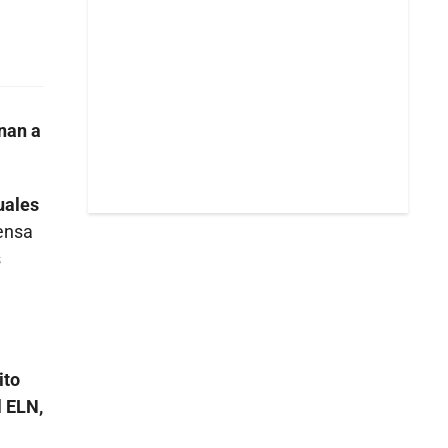
onan a
uales
ensa
s
ito
l ELN,