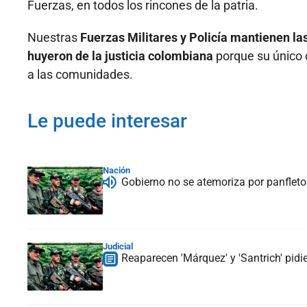
Fuerzas, en todos los rincones de la patria.
Nuestras
Fuerzas Militares y Policía mantienen la
huyeron de la justicia colombiana
porque su único o
a las comunidades.
Le puede interesar
Nación
Gobierno no se atemoriza por panfletos 
Judicial
Reaparecen 'Márquez' y 'Santrich' pid