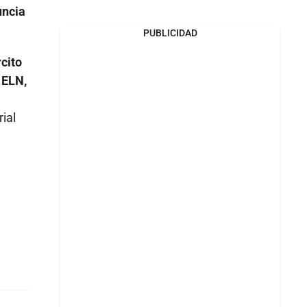
uncia
PUBLICIDAD
rcito
 ELN,
ial