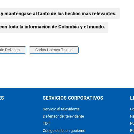
y manténgase al tanto de los hechos más relevantes.
con toda la información de Colombia y el mundo.
o de Defensa
Carlos Holmes Trujillo
ES
SERVICIOS CORPORATIVOS
L
Servicio al televidente
Co
Defensor del televidente
Re
TDT
Po
Código del buen gobierno
Po