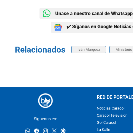
Únase a nuestro canal de Whatsapp 
✔️ Síganos en Google Noticias 
Relacionados
Iván Márquez
Ministeri
RED DE PORTAL
Noticias Caracol
Caracol Televisión
Síguenos en:
Gol Caracol
whatsapp
facebook
instagram
twitter
google
La Kalle