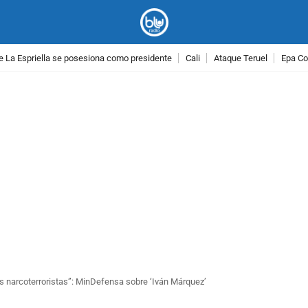
e La Espriella se posesiona como presidente
Cali
Ataque Teruel
Epa Co
PUBLICIDAD
 narcoterroristas”: MinDefensa sobre ‘Iván Márquez’