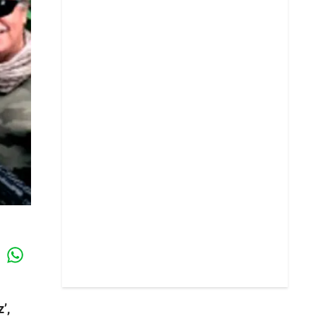
Whatsapp
k
’,