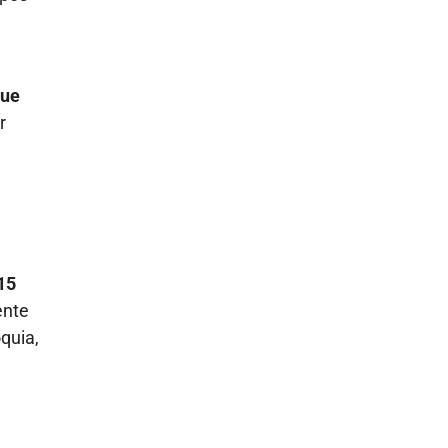
que
r
 15
ente
quia,