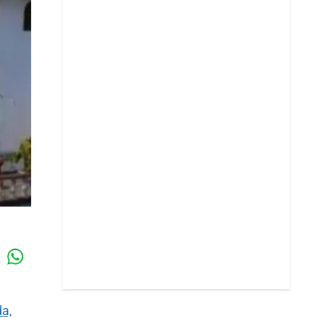
Whatsapp
k
da,