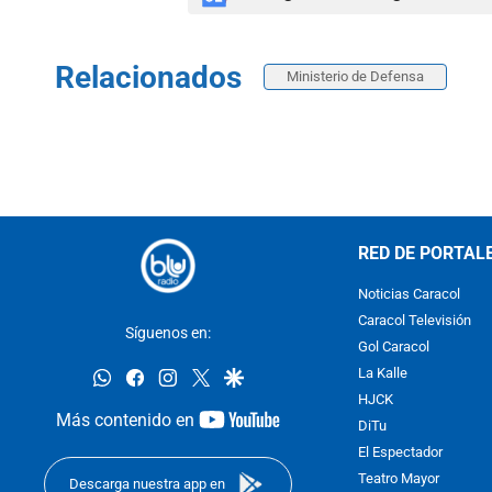
Relacionados
Ministerio de Defensa
RED DE PORTAL
Noticias Caracol
Caracol Televisión
Síguenos en:
Gol Caracol
whatsapp
facebook
instagram
twitter
google
La Kalle
HJCK
youtube-
Más contenido en
DiTu
footer
El Espectador
Teatro Mayor
Descarga nuestra app en