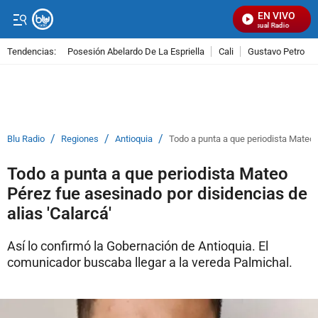
EN VIVO
Señal Visual Radio
Tendencias:
Posesión Abelardo De La Espriella
Cali
Gustavo Petro
PUBLICIDAD
/
/
/
Blu Radio
Regiones
Antioquia
Todo a punta a que periodista Mateo P
Todo a punta a que periodista Mateo
Pérez fue asesinado por disidencias de
alias 'Calarcá'
Así lo confirmó la Gobernación de Antioquia. El
comunicador buscaba llegar a la vereda Palmichal.