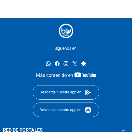
Síguenos en:
whatsapp
facebook
instagram
twitter
google
youtube-
Más contenido en
footer
Descarga nuestra app en
Descarga nuestra app en
RED DE PORTALES