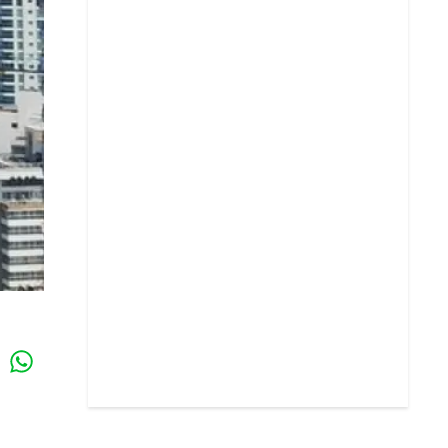
Whatsapp
k