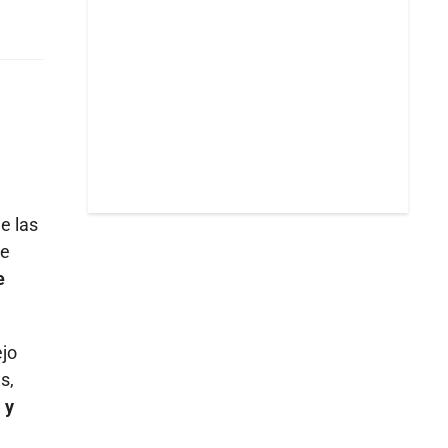
e las
de
e
ejo
s,
 y