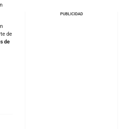
ón
PUBLICIDAD
un
rte de
as de