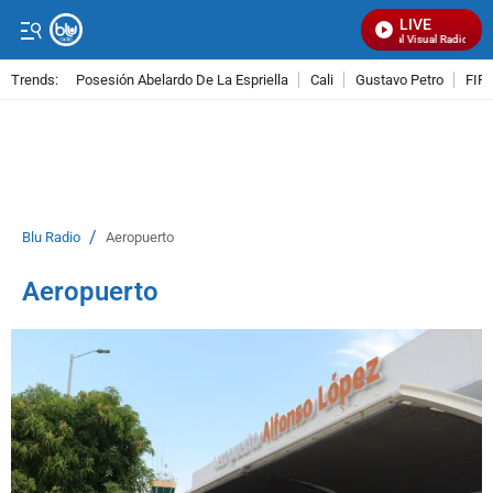
LIVE
Señal Visual Radio
Trends:
Posesión Abelardo De La Espriella
Cali
Gustavo Petro
FIFA
ADVERTISEMENT
/
Blu Radio
Aeropuerto
Aeropuerto