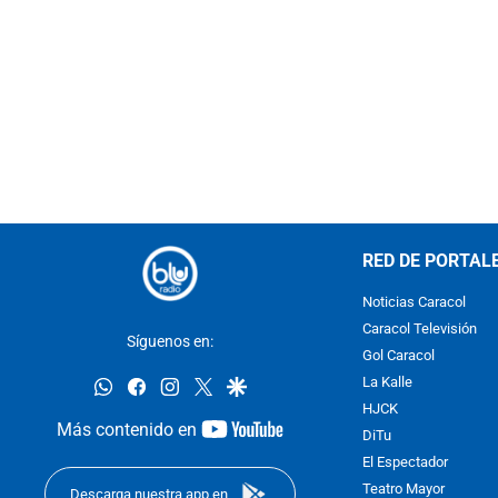
RED DE PORTAL
Noticias Caracol
Caracol Televisión
Síguenos en:
Gol Caracol
whatsapp
facebook
instagram
twitter
google
La Kalle
HJCK
youtube-
Más contenido en
DiTu
footer
El Espectador
Teatro Mayor
Descarga nuestra app en