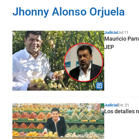
Jhonny Alonso Orjuela
Judicial
Jul 11
Mauricio Parr
JEP
Judicial
Dic 21
Los detalles 