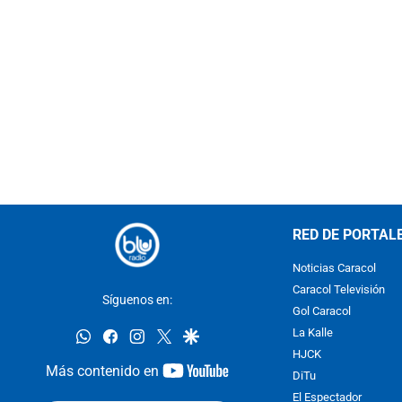
RED DE PORTAL
Noticias Caracol
Caracol Televisión
Síguenos en:
Gol Caracol
whatsapp
facebook
instagram
twitter
google
La Kalle
HJCK
youtube-
Más contenido en
DiTu
footer
El Espectador