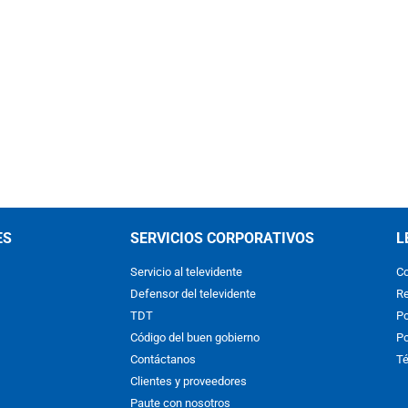
ES
SERVICIOS CORPORATIVOS
L
Servicio al televidente
Co
Defensor del televidente
Re
TDT
Po
Código del buen gobierno
Po
Contáctanos
Té
Clientes y proveedores
Paute con nosotros