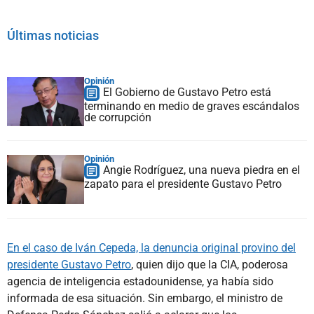
Últimas noticias
Opinión
El Gobierno de Gustavo Petro está
terminando en medio de graves escándalos
de corrupción
Opinión
Angie Rodríguez, una nueva piedra en el
zapato para el presidente Gustavo Petro
En el caso de Iván Cepeda, la denuncia original provino del
presidente Gustavo Petro
, quien dijo que la CIA, poderosa
agencia de inteligencia estadounidense, ya había sido
informada de esa situación. Sin embargo, el ministro de