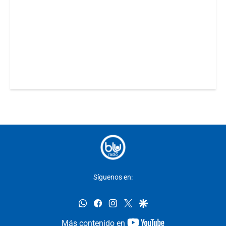
Síguenos en:
whatsapp
facebook
instagram
twitter
google
youtube-
Más contenido en