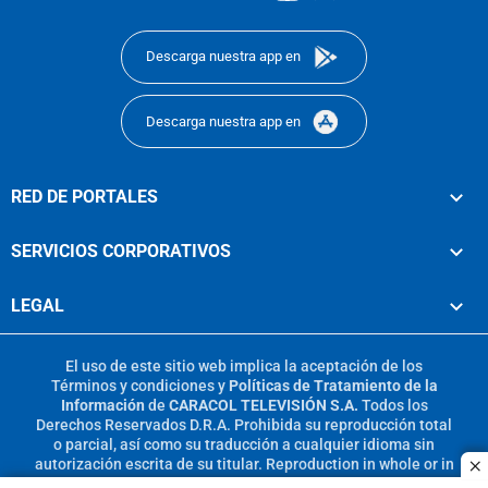
footer
Descarga nuestra app en
Descarga nuestra app en
RED DE PORTALES
SERVICIOS CORPORATIVOS
LEGAL
El uso de este sitio web implica la aceptación de los
Términos y condiciones
y
Políticas de Tratamiento de la
Información
de
CARACOL TELEVISIÓN S.A.
Todos los
Derechos Reservados D.R.A. Prohibida su reproducción total
o parcial, así como su traducción a cualquier idioma sin
autorización escrita de su titular. Reproduction in whole or in
c
part, or translation without written permission is prohibited.