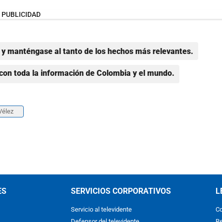
PUBLICIDAD
y manténgase al tanto de los hechos más relevantes.
con toda la información de Colombia y el mundo.
Vélez
ES
SERVICIOS CORPORATIVOS
L
Servicio al televidente
Co
Defensor del televidente
Re