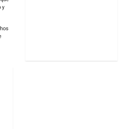
 y
chos
e