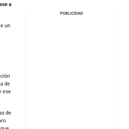
pase a
PUBLICIDAD
te un
ación
ma de
e ese
as de
aro
ique