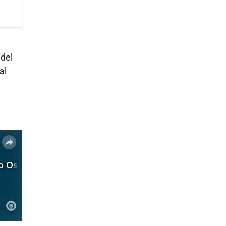
 del
al