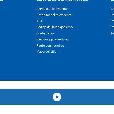
Servicio al televidente
Co
Defensor del televidente
Re
TDT
Po
Código del buen gobierno
Po
Contáctanos
Té
Clientes y proveedores
Paute con nosotros
Mapa del sitio
nos y condiciones
y
Políticas de Tratamiento de la Información
de
CAR
hibida su reproducción total o parcial, así como su traducción a cual
 or in part, or translation without written permission is prohibited. All 
media-icon