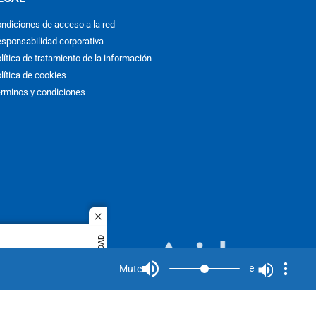
ndiciones de acceso a la red
sponsabilidad corporativa
lítica de tratamiento de la información
lítica de cookies
rminos y condiciones
close
ACOL
PUBLICIDAD
quier idioma
MIEMBRO DE:
rights
Mute
Mute