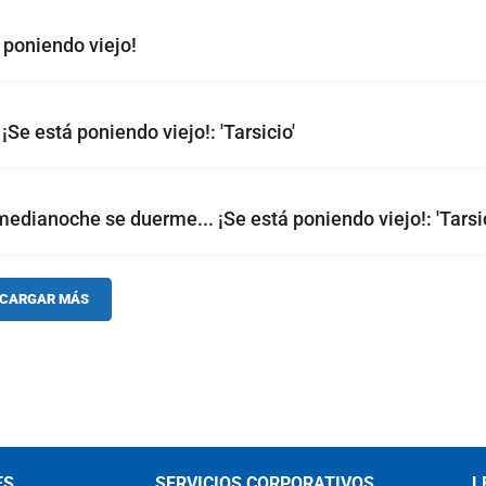
 poniendo viejo!
¡Se está poniendo viejo!: 'Tarsicio'
 medianoche se duerme... ¡Se está poniendo viejo!: 'Tarsic
CARGAR MÁS
ES
SERVICIOS CORPORATIVOS
L