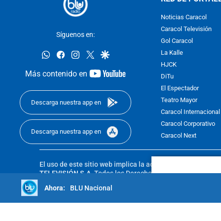
Noticias Caracol
Caracol Televisión
Síguenos en:
Gol Caracol
whatsapp
facebook
instagram
twitter
google
La Kalle
HJCK
youtube-
Más contenido en
DiTu
footer
El Espectador
Teatro Mayor
Descarga nuestra app en
Caracol Internacional
Caracol Corporativo
Descarga nuestra app en
Caracol Next
El uso de este sitio web implica la aceptación de los
Térmi
TELEVISIÓN S.A.
Todos los Derechos Reservados D.R.A. Pro
sin autorización escrita de su titular. Reproduction in whole
BLU Nacional
reserved 2025.