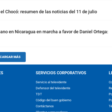
el Chocó: resumen de las noticias del 11 de julio
ano en Nicaragua en marcha a favor de Daniel Ortega:
CARGAR MÁS
ES
SERVICIOS CORPORATIVOS
L
Servicio al televidente
Co
Defensor del televidente
Re
TDT
Po
Código del buen gobierno
Po
Contáctanos
Té