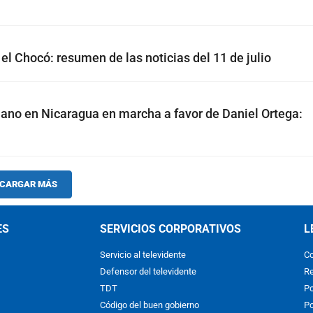
el Chocó: resumen de las noticias del 11 de julio
ano en Nicaragua en marcha a favor de Daniel Ortega:
CARGAR MÁS
ES
SERVICIOS CORPORATIVOS
L
Servicio al televidente
Co
Defensor del televidente
Re
TDT
Po
Código del buen gobierno
Po