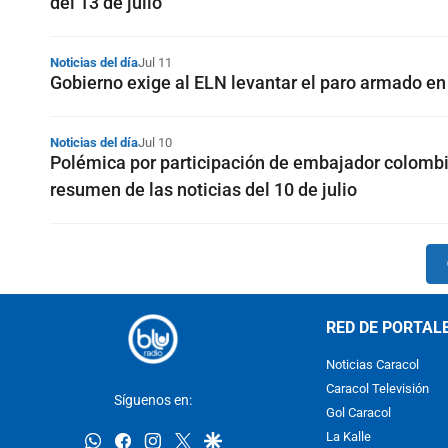
del 13 de julio
Noticias del día
Jul 11
Gobierno exige al ELN levantar el paro armado en 
Noticias del día
Jul 10
Polémica por participación de embajador colombi
resumen de las noticias del 10 de julio
RED DE PORTAL
Noticias Caracol
Caracol Televisión
Síguenos en:
Gol Caracol
whatsapp
facebook
instagram
twitter
google
La Kalle