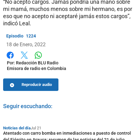
“No acepto cargos. Jamás pondría una mano sobre
mi mamá, muchos menos sobre mi hermano, es por
eso que no acepto ni aceptaré jamás estos cargos”,
indicó Leal.
1224
18 de Enero, 2022
Whatsapp
Facebook
X
Por:
Redacción BLU Radio
Emisora de radio en Colombia
Reproducir audio
Seguir escuchando:
Noticias del día
Jul 21
Atentado con carro bomba en inmediaciones a puesto de control
del Ejército en Arauca: resumen de las noticias del 21 de julio