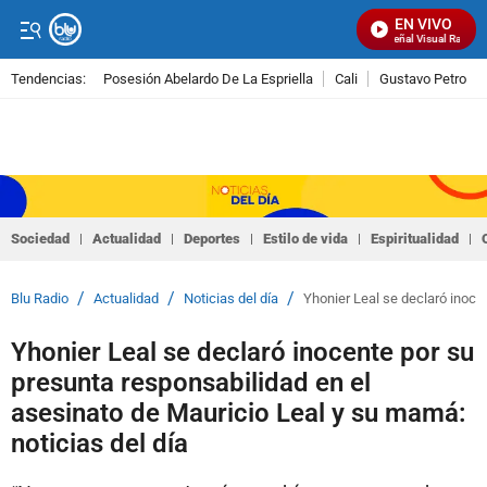
EN VIVO
Señal Visual Radio
Tendencias:
Posesión Abelardo De La Espriella
Cali
Gustavo Petro
PUBLICIDAD
Sociedad
Actualidad
Deportes
Estilo de vida
Espiritualidad
/
/
/
Blu Radio
Actualidad
Noticias del día
Yhonier Leal se declaró inoce
Yhonier Leal se declaró inocente por su
presunta responsabilidad en el
asesinato de Mauricio Leal y su mamá:
noticias del día