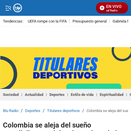
EN VIVO
Señal Visual Radio
Tendencias:
UEFA rompe con la FIFA
Presupuesto general
Gabriela M
PUBLICIDAD
Sociedad
Actualidad
Deportes
Estilo de vida
Espiritualidad
/
/
/
Blu Radio
Deportes
Titulares deportivos
Colombia se aleja del sueño
Colombia se aleja del sueño