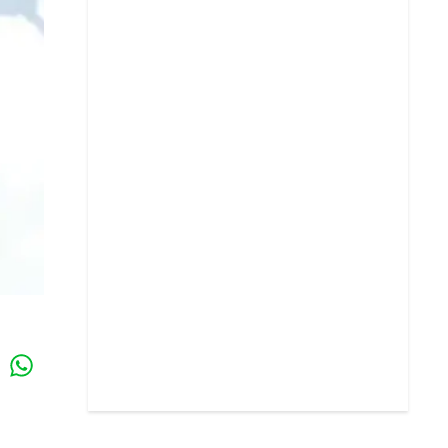
Whatsapp
k