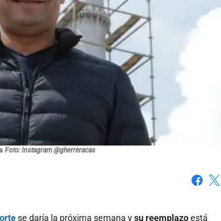
a
Foto: Instagram @gherreracas
Faceboo
X
orte
se daría la próxima semana y
su reemplazo
está