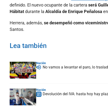
definido. El nuevo ocupante de la cartera
será Guil
Hábitat
durante la
Alcaldía de Enrique Peñalosa
en
Herrera, además,
se desempeñó como viceministr
Santos.
Lea también
Nación
No vamos a levantar el paro, lo trasl
Nación
Devolución del IVA: hasta hoy hay plaz