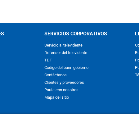
ES
SERVICIOS CORPORATIVOS
L
Servicio al televidente
Co
Defensor del televidente
Re
TDT
Po
Código del buen gobierno
Po
Contáctanos
Té
Clientes y proveedores
Paute con nosotros
Mapa del sitio
nos y condiciones
y
Políticas de Tratamiento de la Información
de
CAR