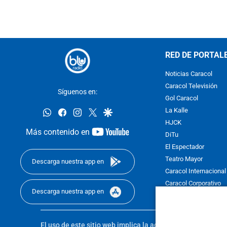
RED DE PORTAL
Noticias Caracol
Caracol Televisión
Síguenos en:
Gol Caracol
whatsapp
facebook
instagram
twitter
google
La Kalle
HJCK
youtube-
Más contenido en
DiTu
footer
El Espectador
Teatro Mayor
Descarga nuestra app en
Caracol Internacional
Caracol Corporativo
Descarga nuestra app en
Caracol Next
El uso de este sitio web implica la aceptación de los
Térmi