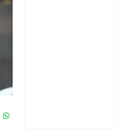
Whatsapp
k