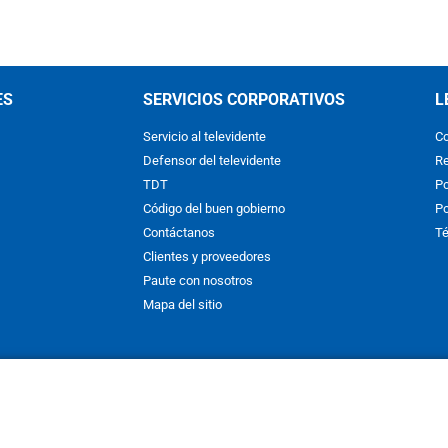
ES
SERVICIOS CORPORATIVOS
L
Servicio al televidente
Co
Defensor del televidente
Re
TDT
Po
Código del buen gobierno
Po
Contáctanos
Té
Clientes y proveedores
Paute con nosotros
Mapa del sitio
nos y condiciones
y
Políticas de Tratamiento de la Información
de
CAR