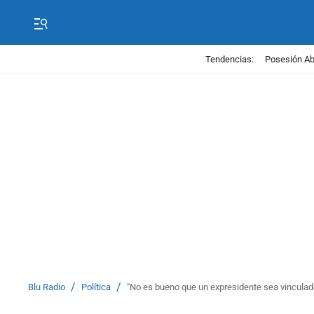
Tendencias:
Posesión Abe
/
/
Blu Radio
Política
"No es bueno que un expresidente sea vinculado