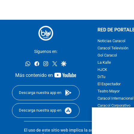
RED DE PORTAL
Noticias Caracol
Caracol Televisión
Síguenos en:
Gol Caracol
whatsapp
facebook
instagram
twitter
google
La Kalle
HJCK
youtube-
Más contenido en
DiTu
footer
El Espectador
Teatro Mayor
Descarga nuestra app en
Caracol Internacional
Caracol Corporativo
Descarga nuestra app en
Caracol Next
El uso de este sitio web implica la aceptación de los
Térmi