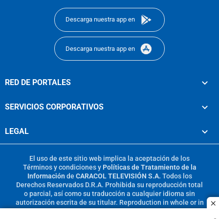
Descarga nuestra app en
Descarga nuestra app en
RED DE PORTALES
SERVICIOS CORPORATIVOS
LEGAL
El uso de este sitio web implica la aceptación de los
Términos y condiciones
y
Políticas de Tratamiento de la
Información
de
CARACOL TELEVISIÓN S.A.
Todos los
Derechos Reservados D.R.A. Prohibida su reproducción total
o parcial, así como su traducción a cualquier idioma sin
autorización escrita de su titular. Reproduction in whole or in
c
part, or translation without written permission is prohibited.