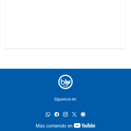
Síguenos en:
whatsapp
facebook
instagram
twitter
google
youtube-
Más contenido en
footer