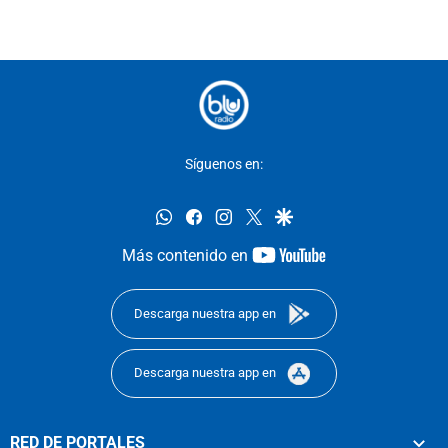
Síguenos en:
whatsapp
facebook
instagram
twitter
google
youtube-
Más contenido en
footer
Descarga nuestra app en
Descarga nuestra app en
RED DE PORTALES