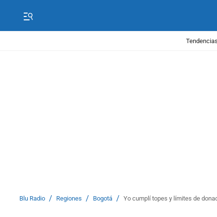
Tendencias
/
/
/
Blu Radio
Regiones
Bogotá
Yo cumplí topes y límites de dona