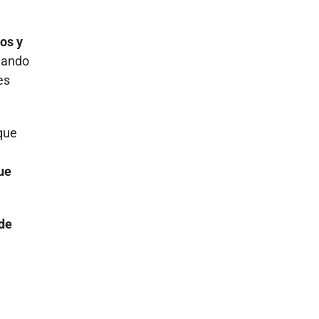
dos y
rnando
es
 que
ue
 de