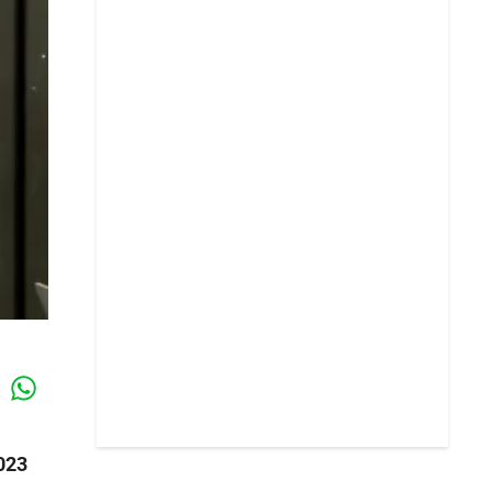
Whatsapp
k
023