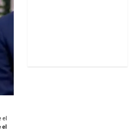
 el
 el