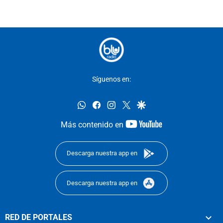
Síguenos en:
whatsapp
facebook
instagram
twitter
google
youtube-
Más contenido en
footer
Descarga nuestra app en
Descarga nuestra app en
RED DE PORTALES