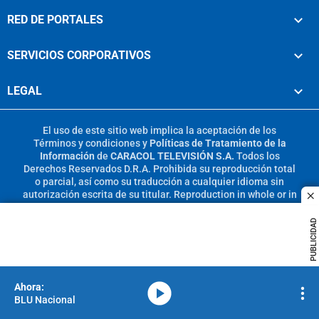
RED DE PORTALES
SERVICIOS CORPORATIVOS
LEGAL
El uso de este sitio web implica la aceptación de los
Términos y condiciones
y
Políticas de Tratamiento de la
Información
de
CARACOL TELEVISIÓN S.A.
Todos los
Derechos Reservados D.R.A. Prohibida su reproducción total
o parcial, así como su traducción a cualquier idioma sin
autorización escrita de su titular. Reproduction in whole or in
c
part, or translation without written permission is prohibited.
All rights reserved 2025.
PUBLICIDAD
MIEMBRO DE:
media-icon
BLU Nacional