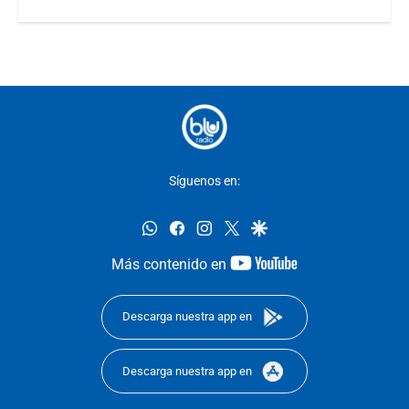
Síguenos en:
whatsapp
facebook
instagram
twitter
google
youtube-
Más contenido en
footer
Descarga nuestra app en
Descarga nuestra app en