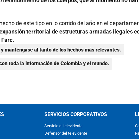
vo
levantamiento de los cuerpos, que al momento no han
 hecho de este tipo en lo corrido del año en el departame
 expansión territorial de estructuras armadas ilegales 
 Farc.
y manténgase al tanto de los hechos más relevantes.
con toda la información de Colombia y el mundo.
ES
SERVICIOS CORPORATIVOS
L
Servicio al televidente
Co
Defensor del televidente
Re