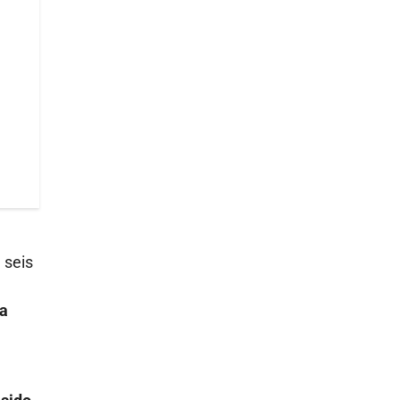
 seis
ía