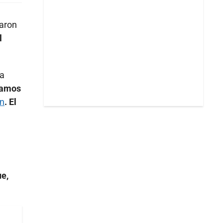
caron
l
 a
vamos
n
. El
a
e,