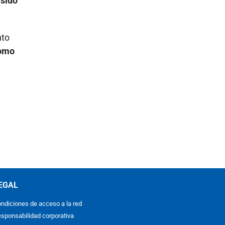
 sido
nto
como
EGAL
ndiciones de acceso a la red
sponsabilidad corporativa