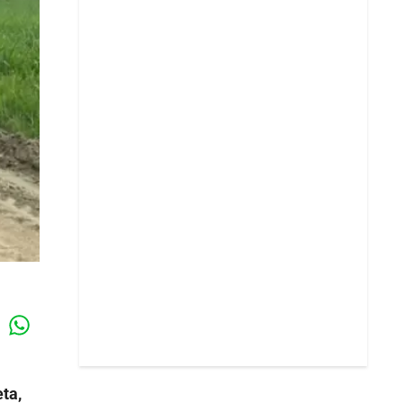
Whatsapp
k
ta,