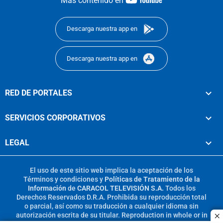
Más contenido en
footer
Descarga nuestra app en
Descarga nuestra app en
RED DE PORTALES
SERVICIOS CORPORATIVOS
LEGAL
El uso de este sitio web implica la aceptación de los
Términos y condiciones
y
Políticas de Tratamiento de la
Información
de
CARACOL TELEVISIÓN S.A.
Todos los
Derechos Reservados D.R.A. Prohibida su reproducción total
o parcial, así como su traducción a cualquier idioma sin
autorización escrita de su titular. Reproduction in whole or in
c