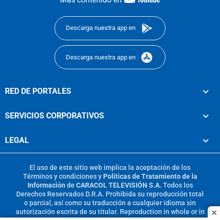
footer
Descarga nuestra app en
Descarga nuestra app en
RED DE PORTALES
SERVICIOS CORPORATIVOS
LEGAL
El uso de este sitio web implica la aceptación de los
Términos y condiciones
y
Políticas de Tratamiento de la
Información
de
CARACOL TELEVISIÓN S.A.
Todos los
Derechos Reservados D.R.A. Prohibida su reproducción total
o parcial, así como su traducción a cualquier idioma sin
autorización escrita de su titular. Reproduction in whole or in
c