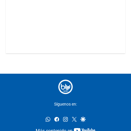
Síguenos en:
whatsapp
facebook
instagram
twitter
google
youtube-
Más contenido en