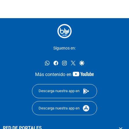
Síguenos en:
whatsapp
facebook
instagram
twitter
google
youtube-
Más contenido en
footer
Descarga nuestra app en
Descarga nuestra app en
RED DE PORTALES