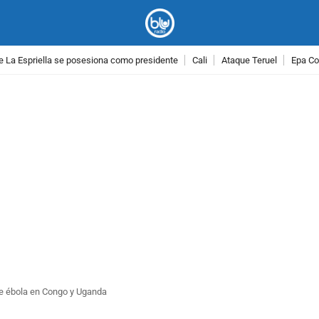
e La Espriella se posesiona como presidente
Cali
Ataque Teruel
Epa Co
PUBLICIDAD
de ébola en Congo y Uganda