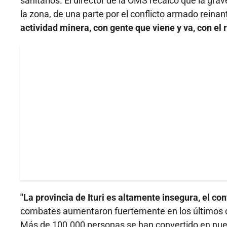
sanitarios. El director de la OMS recalcó que la gra
la zona, de una parte por el conflicto armado reinan
actividad minera, con gente que viene y va, con el
"La provincia de Ituri es altamente insegura, el con
combates aumentaron fuertemente en los últimos d
Más de 100.000 personas se han convertido en nue