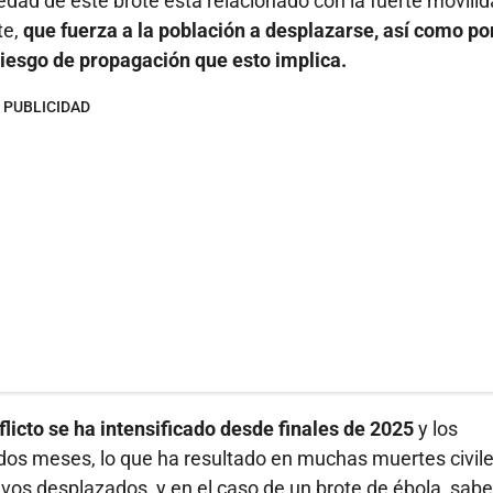
vedad de este brote está relacionado con la fuerte movili
te,
que fuerza a la población a desplazarse, así como por
 riesgo de propagación que esto implica.
PUBLICIDAD
flicto se ha intensificado desde finales de 2025
y los
os meses, lo que ha resultado en muchas muertes civile
vos desplazados, y en el caso de un brote de ébola, sa