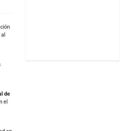
ación
 al
s
l
al de
n el