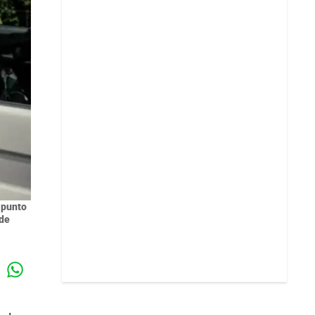
 punto
 de
Whatsapp
k