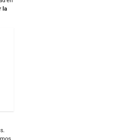
dad en
 la
s.
bemos