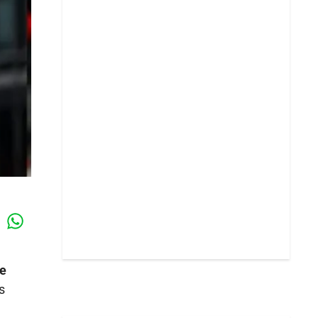
Whatsapp
k
de
s