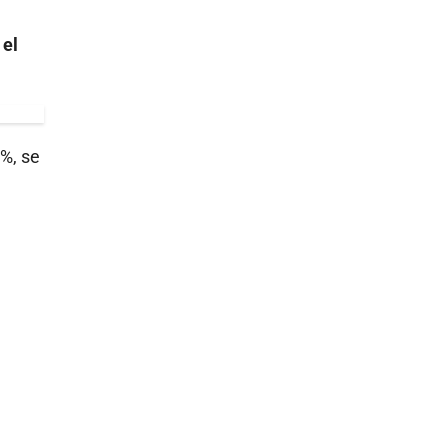
 el
 %, se