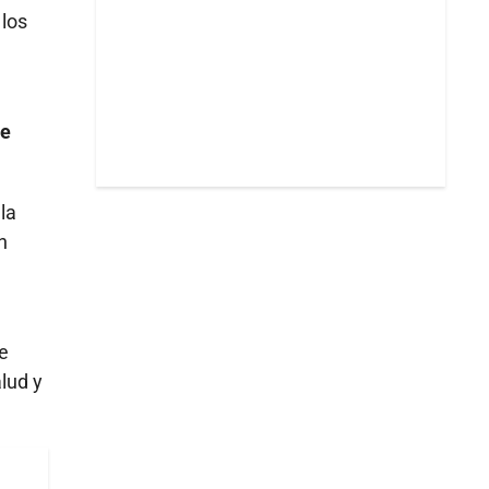
 los
re
la
n
e
lud y