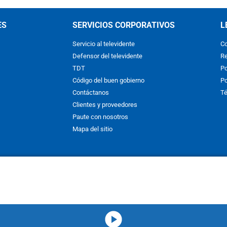
ES
SERVICIOS CORPORATIVOS
L
Servicio al televidente
Co
Defensor del televidente
Re
TDT
Po
Código del buen gobierno
Po
Contáctanos
Té
Clientes y proveedores
Paute con nosotros
Mapa del sitio
nos y condiciones
y
Políticas de Tratamiento de la Información
de
CAR
hibida su reproducción total o parcial, así como su traducción a cual
 or in part, or translation without written permission is prohibited. All 
media-icon