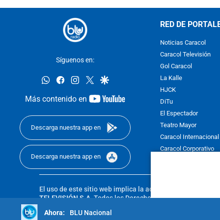
RED DE PORTAL
Noticias Caracol
Caracol Televisión
Síguenos en:
Gol Caracol
whatsapp
facebook
instagram
twitter
google
La Kalle
HJCK
youtube-
Más contenido en
DiTu
footer
El Espectador
Teatro Mayor
Descarga nuestra app en
Caracol Internacional
Caracol Corporativo
Descarga nuestra app en
Caracol Next
El uso de este sitio web implica la aceptación de los
Térmi
TELEVISIÓN S.A.
Todos los Derechos Reservados D.R.A. Pro
sin autorización escrita de su titular. Reproduction in whole
BLU Nacional
reserved 2025.