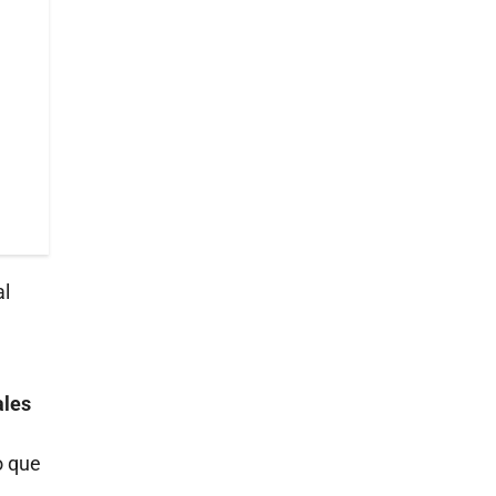
al
ales
a
o que