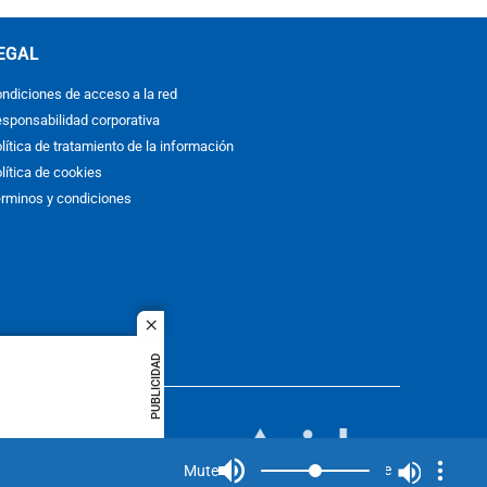
EGAL
ndiciones de acceso a la red
sponsabilidad corporativa
lítica de tratamiento de la información
lítica de cookies
rminos y condiciones
close
PUBLICIDAD
ACOL
quier idioma
MIEMBRO DE:
rights
Mute
Mute