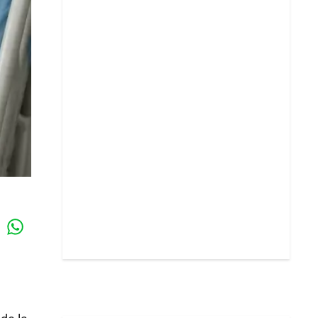
Whatsapp
k