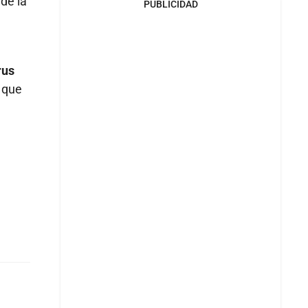
de la
PUBLICIDAD
rus
 que