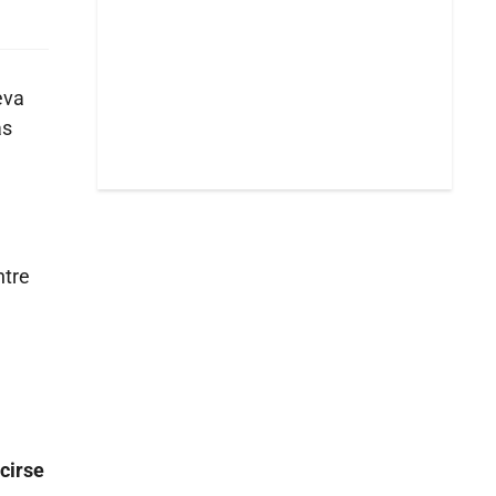
eva
as
ntre
cirse