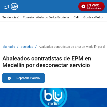
EN VIVO
Señal Visual Radio
Tendencias:
Posesión Abelardo De La Espriella
Cali
Gustavo Petro
PUBLICIDAD
/
/
Blu Radio
Sociedad
Abaleados contratistas de EPM en Medellín por de
Abaleados contratistas de EPM en
Medellín por desconectar servicio
Reproducir audio