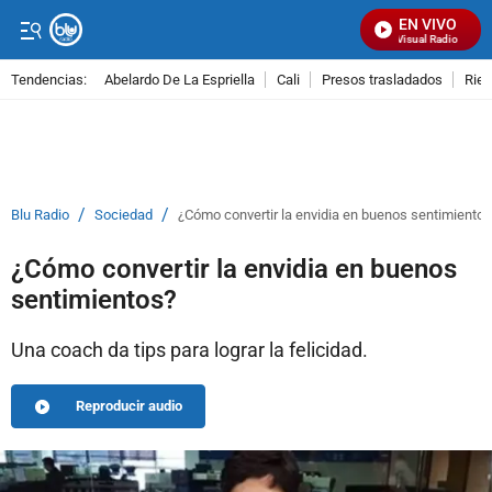
EN VIVO
Señal Visual Radio
Tendencias:
Abelardo De La Espriella
Cali
Presos trasladados
Rie
PUBLICIDAD
/
/
Blu Radio
Sociedad
¿Cómo convertir la envidia en buenos sentimiento
¿Cómo convertir la envidia en buenos
sentimientos?
Una coach da tips para lograr la felicidad.
Reproducir audio