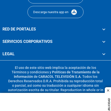
Descarga nuestra app en
RED DE PORTALES
SERVICIOS CORPORATIVOS
LEGAL
El uso de este sitio web implica la aceptación de los
Términos y condiciones
y
Políticas de Tratamiento de la
Información
de
CARACOL TELEVISIÓN S.A.
Todos los
Derechos Reservados D.R.A. Prohibida su reproducción total
o parcial, así como su traducción a cualquier idioma sin
autorización escrita de su titular. Reproduction in whole or in
c
part, or translation without written permission is prohibited.
All rights reserved 2025.
PUBLICIDAD
MIEMBRO DE: