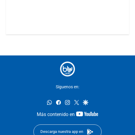
Síguenos en:
whatsapp
facebook
instagram
twitter
google
youtube-
Más contenido en
footer
Descarga nuestra app en