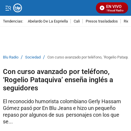
EN VIVO
Señal Visual Radio
Tendencias:
Abelardo De La Espriella
Cali
Presos trasladados
Rie
PUBLICIDAD
/
/
Blu Radio
Sociedad
Con curso avanzado por teléfono, ‘Rogelio Pataqui
Con curso avanzado por teléfono,
‘Rogelio Pataquiva’ enseña inglés a
seguidores
El reconocido humorista colombiano Gerly Hassam
Gómez pasó por En Blu Jeans e hizo un pequeño
repaso por algunos de sus personajes con los que
se...