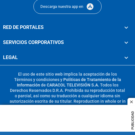
Descarga nuestra app en
RED DE PORTALES
SERVICIOS CORPORATIVOS
LEGAL
El uso de este sitio web implica la aceptación de los
Términos y condiciones
y
Políticas de Tratamiento de la
Información
de
CARACOL TELEVISIÓN S.A.
Todos los
Derechos Reservados D.R.A. Prohibida su reproducción total
o parcial, así como su traducción a cualquier idioma sin
autorización escrita de su titular. Reproduction in whole or in
c
part, or translation without written permission is prohibited.
All rights reserved 2025.
PUBLICIDAD
MIEMBRO DE: