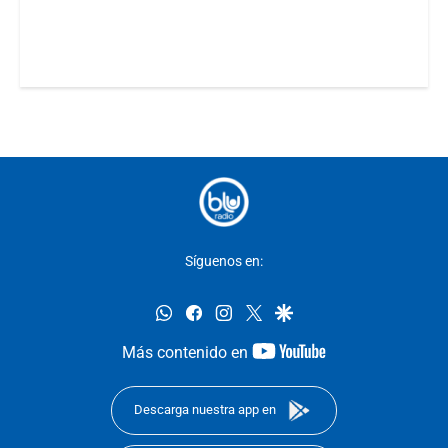
Síguenos en:
whatsapp
facebook
instagram
twitter
google
youtube-
Más contenido en
footer
Descarga nuestra app en