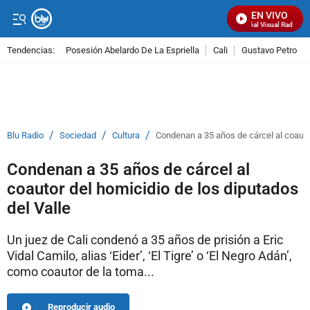
EN VIVO
Señal Visual Radio
Tendencias:
Posesión Abelardo De La Espriella
Cali
Gustavo Petro
PUBLICIDAD
/
/
/
Blu Radio
Sociedad
Cultura
Condenan a 35 años de cárcel al coautor
Condenan a 35 años de cárcel al
coautor del homicidio de los diputados
del Valle
Un juez de Cali condenó a 35 años de prisión a Eric
Vidal Camilo, alias ‘Eider’, ‘El Tigre’ o ‘El Negro Adán’,
como coautor de la toma...
Reproducir audio