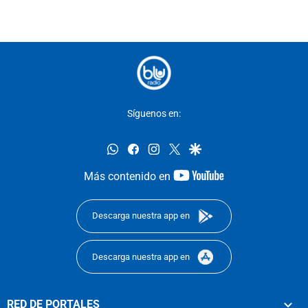
Síguenos en:
whatsapp
facebook
instagram
twitter
google
youtube-
Más contenido en
footer
Descarga nuestra app en
Descarga nuestra app en
RED DE PORTALES