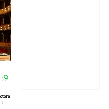
Whatsapp
k
ectora
LU