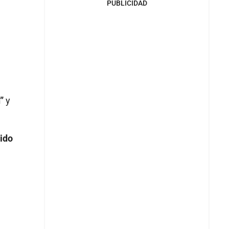
PUBLICIDAD
”
y
ido