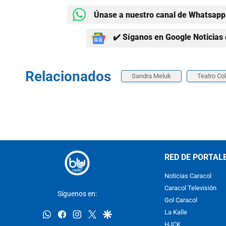
Únase a nuestro canal de Whatsapp 
✔️ Síganos en Google Noticias 
Relacionados
Sandra Meluk
Teatro Co
RED DE PORTAL
Noticias Caracol
Caracol Televisión
Síguenos en:
Gol Caracol
whatsapp
facebook
instagram
twitter
google
La Kalle
HJCK