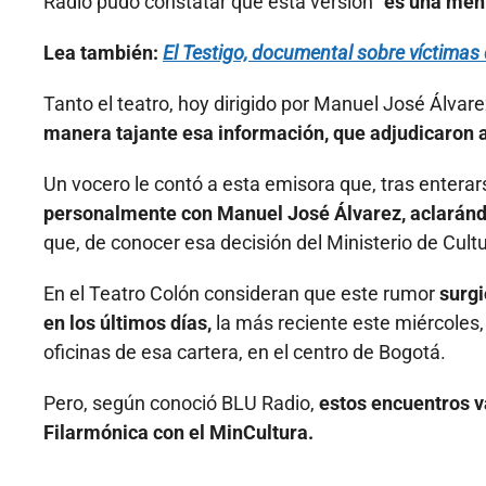
Radio pudo constatar que esta versión
“es una men
Lea también:
E
l Testigo, documental sobre víctimas 
Tanto el teatro, hoy dirigido por Manuel José Álvar
manera tajante esa información, que adjudicaron a '
Un vocero le contó a esta emisora que, tras enter
personalmente con Manuel José Álvarez, aclarándol
que, de conocer esa decisión del Ministerio de Cultur
En el Teatro Colón consideran que este rumor
surgi
en los últimos días,
la más reciente este miércoles,
oficinas de esa cartera, en el centro de Bogotá.
Pero, según conoció BLU Radio,
estos encuentros v
Filarmónica con el MinCultura.