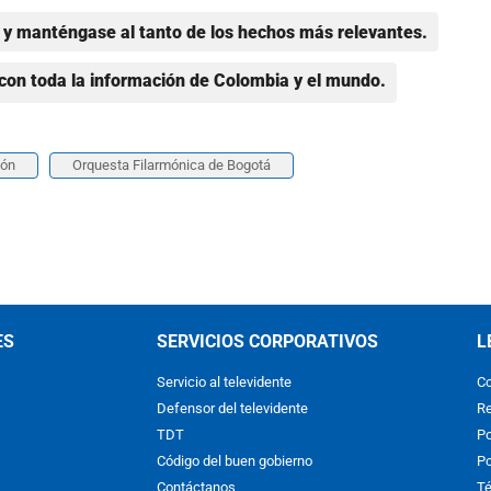
y manténgase al tanto de los hechos más relevantes.
con toda la información de Colombia y el mundo.
lón
Orquesta Filarmónica de Bogotá
ES
SERVICIOS CORPORATIVOS
L
Servicio al televidente
Co
Defensor del televidente
Re
TDT
Po
Código del buen gobierno
Po
Contáctanos
Té