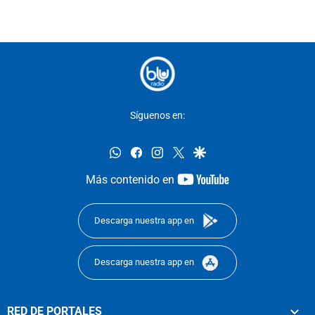
Síguenos en:
whatsapp
facebook
instagram
twitter
google
youtube-
Más contenido en
footer
Descarga nuestra app en
Descarga nuestra app en
RED DE PORTALES