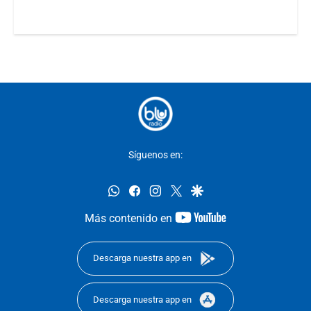
Síguenos en:
whatsapp
facebook
instagram
twitter
google
youtube-
Más contenido en
footer
Descarga nuestra app en
Descarga nuestra app en