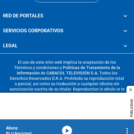
RED DE PORTALES
SERVICIOS CORPORATIVOS
LEGAL
El uso de este sitio web implica la aceptación de los
Términos y condiciones
y
Políticas de Tratamiento de la
Información
de
CARACOL TELEVISIÓN S.A.
Todos los
Derechos Reservados D.R.A. Prohibida su reproducción total
o parcial, así como su traducción a cualquier idioma sin
autorización escrita de su titular. Reproduction in whole or in
c
part, or translation without written permission is prohibited.
All rights reserved 2025.
PUBLICIDAD
MIEMBRO DE:
media-icon
BLU Nacional