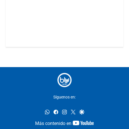
Síguenos en:
whatsapp
facebook
instagram
twitter
google
youtube-
Más contenido en
footer