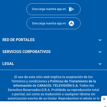
Descarga nuestra app en
Descarga nuestra app en
RED DE PORTALES
SERVICIOS CORPORATIVOS
LEGAL
El uso de este sitio web implica la aceptación de los
Términos y condiciones
y
Políticas de Tratamiento de la
Información
de
CARACOL TELEVISIÓN S.A.
Todos los
Derechos Reservados D.R.A. Prohibida su reproducción total
o parcial, así como su traducción a cualquier idioma sin
autorización escrita de su titular. Reproduction in whole or in
c
part, or translation without written permission is prohibited.