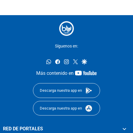
Síguenos en:
whatsapp
facebook
instagram
twitter
google
youtube-
Más contenido en
footer
Descarga nuestra app en
Descarga nuestra app en
RED DE PORTALES