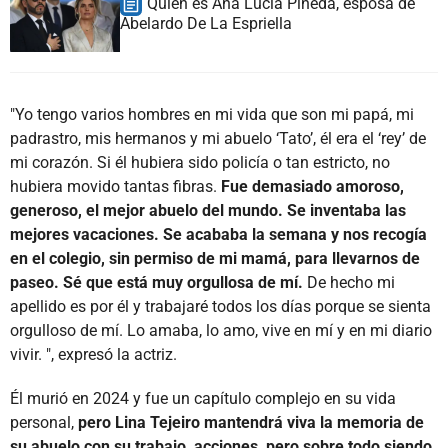
Quién es Ana Lucía Pineda, esposa de
Abelardo De La Espriella
"Yo tengo varios hombres en mi vida que son mi papá, mi
padrastro, mis hermanos y mi abuelo ‘Tato’, él era el ‘rey’ de
mi corazón. Si él hubiera sido policía o tan estricto, no
hubiera movido tantas fibras.
Fue demasiado amoroso,
generoso, el mejor abuelo del mundo. Se inventaba las
mejores vacaciones. Se acababa la semana y nos recogía
en el colegio, sin permiso de mi mamá, para llevarnos de
paseo. Sé que está muy orgullosa de mí.
De hecho mi
apellido es por él y trabajaré todos los días porque se sienta
orgulloso de mí. Lo amaba, lo amo, vive en mí y en mi diario
vivir. ", expresó la actriz.
Él murió en 2024 y fue un capítulo complejo en su vida
personal,
pero Lina Tejeiro mantendrá viva la memoria de
su abuelo con su trabajo, acciones, pero sobre todo siendo