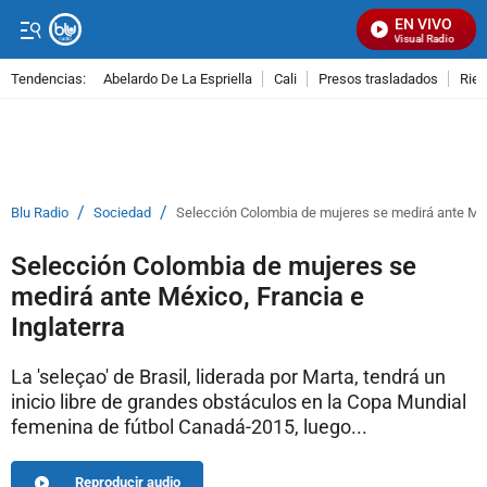
EN VIVO
Señal Visual Radio
Tendencias:
Abelardo De La Espriella
Cali
Presos trasladados
Rie
PUBLICIDAD
/
/
Blu Radio
Sociedad
Selección Colombia de mujeres se medirá ante Méxi
Selección Colombia de mujeres se
medirá ante México, Francia e
Inglaterra
La 'seleçao' de Brasil, liderada por Marta, tendrá un
inicio libre de grandes obstáculos en la Copa Mundial
femenina de fútbol Canadá-2015, luego...
Reproducir audio