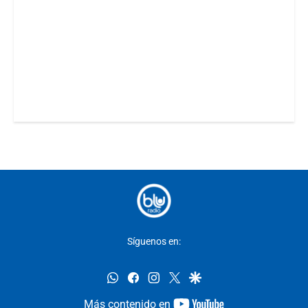
Síguenos en:
whatsapp
facebook
instagram
twitter
google
youtube-
Más contenido en