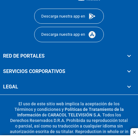
footer
Descarga nuestra app en
Descarga nuestra app en
RED DE PORTALES
SERVICIOS CORPORATIVOS
LEGAL
El uso de este sitio web implica la aceptación de los
Términos y condiciones
y
Políticas de Tratamiento de la
Información
de
CARACOL TELEVISIÓN S.A.
Todos los
Derechos Reservados D.R.A. Prohibida su reproducción total
o parcial, así como su traducción a cualquier idioma sin
autorización escrita de su titular. Reproduction in whole or in
c
part, or translation without written permission is prohibited.