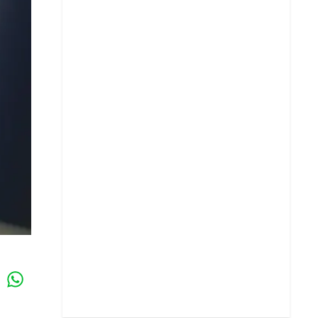
Whatsapp
k