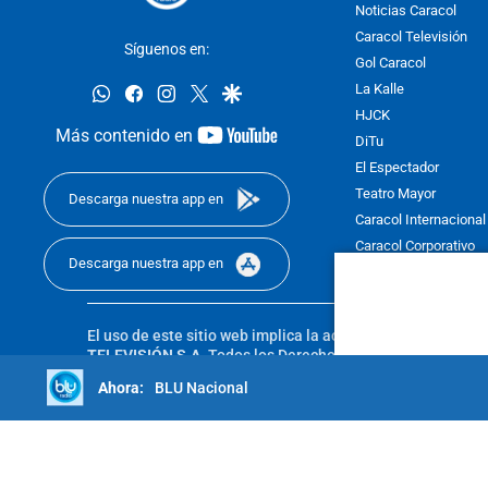
Noticias Caracol
Caracol Televisión
Síguenos en:
Gol Caracol
whatsapp
facebook
instagram
twitter
google
La Kalle
HJCK
youtube-
Más contenido en
DiTu
footer
El Espectador
Teatro Mayor
Descarga nuestra app en
Caracol Internacional
Caracol Corporativo
Descarga nuestra app en
Caracol Next
El uso de este sitio web implica la aceptación de los
Térmi
TELEVISIÓN S.A.
Todos los Derechos Reservados D.R.A. Pro
sin autorización escrita de su titular. Reproduction in whole
BLU Nacional
reserved 2025.