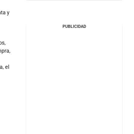
ta y
PUBLICIDAD
os,
mpra,
a, el