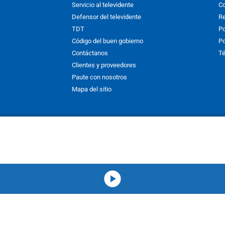
Servicio al televidente
Co
Defensor del televidente
Re
TDT
Po
Código del buen gobierno
Po
Contáctanos
Té
Clientes y proveedores
Paute con nosotros
Mapa del sitio
nos y condiciones
y
Políticas de Tratamiento de la Información
de
CAR
hibida su reproducción total o parcial, así como su traducción a cual
 or in part, or translation without written permission is prohibited. All 
media-icon