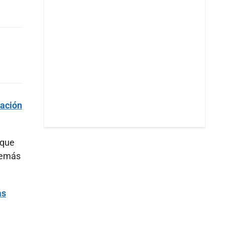
lación
 que
demás
as