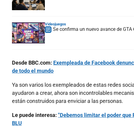
Videojuegos
Se confirma un nuevo avance de GTA 6
Desde BBC.com:
Exempleada de Facebook denuncia
de todo el mundo
Ya son varios los exempleados de estas redes soci
ayudaron a crear, ahora son incontrolables mecani
están construidos para enviciar a las personas.
Le puede interesa:
"Debemos limitar el poder que
BLU