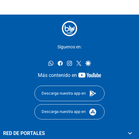
Síguenos en:
whatsapp
facebook
instagram
twitter
google
youtube-
Más contenido en
footer
Descarga nuestra app en
Descarga nuestra app en
RED DE PORTALES