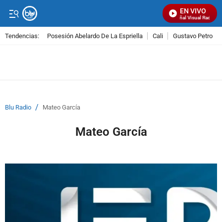
EN VIVO
Señal Visual Radio
Tendencias:
Posesión Abelardo De La Espriella
Cali
Gustavo Petro
PUBLICIDAD
/
Blu Radio
Mateo García
Mateo García