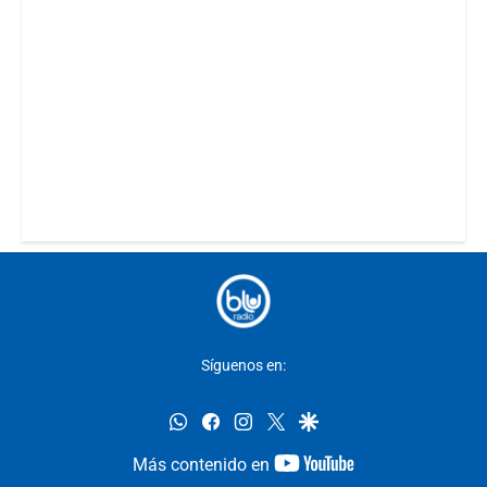
Síguenos en:
whatsapp
facebook
instagram
twitter
google
youtube-
Más contenido en
footer